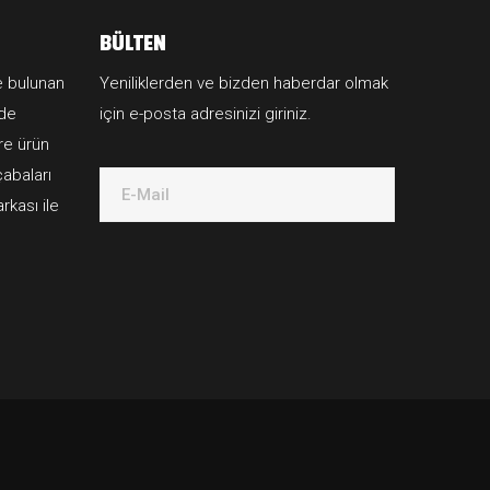
BÜLTEN
e bulunan
Yeniliklerden ve bizden haberdar olmak
lde
için e-posta adresinizi giriniz.
öre ürün
çabaları
E-Mail
rkası ile