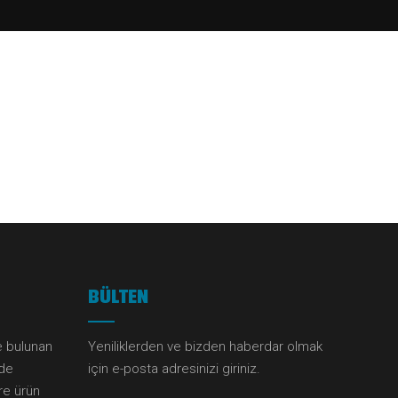
BÜLTEN
e bulunan
Yeniliklerden ve bizden haberdar olmak
lde
için e-posta adresinizi giriniz.
öre ürün