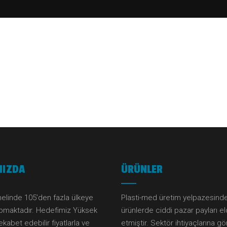
MIZDA
ÜRÜNLER
elinde 105’den fazla ülkeye
Plasti-med üretim yelpazesind
apmaktadır. Hedefimiz Yüksek
ürünlerde ciddi pazar payları e
ekabet edebilir fiyatlarla ve
etmiştir. Sektör ihtiyaçlarına g