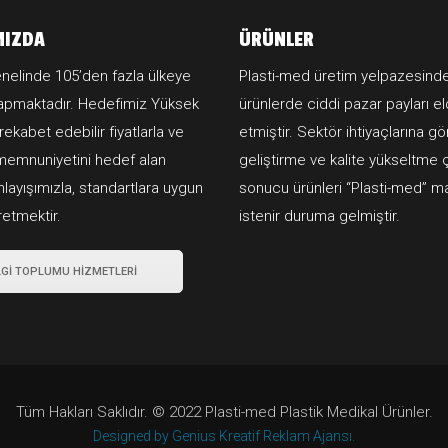
MIZDA
ÜRÜNLER
nelinde 105’den fazla ülkeye
Plasti-med üretim yelpazesind
yapmaktadır. Hedefimiz Yüksek
ürünlerde ciddi pazar payları e
 rekabet edebilir fiyatlarla ve
etmiştir. Sektör ihtiyaçlarına g
memnuniyetini hedef alan
geliştirme ve kalite yükseltme 
layışımızla, standartlara uygun
sonucu ürünleri “Plasti-med” ma
retmektir.
istenir duruma gelmiştir.
LGİ TOPLUMU HİZMETLERİ
Tüm Hakları Saklıdır. © 2022 Plasti-med Plastik Medikal Ürünler.
Designed by Genius Kreatif Reklam Ajansı.