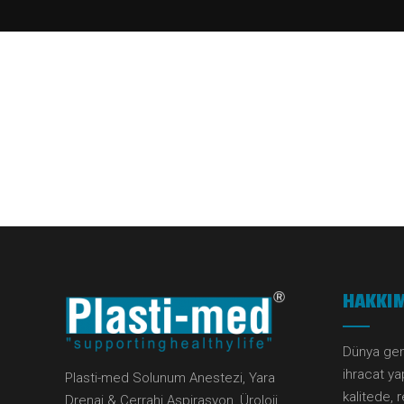
HAKKI
Dünya gen
ihracat y
Plasti-med Solunum Anestezi, Yara
kalitede, r
Drenaj & Cerrahi Aspirasyon, Üroloji,